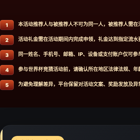
k8凯发体育APP
凯发网址娱乐对应的体育APP提供约3万场/月赛事与2
点击下载