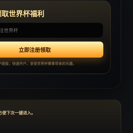
并配备欧洲顶级安全保障，热门棋牌齐全支持好友对战。