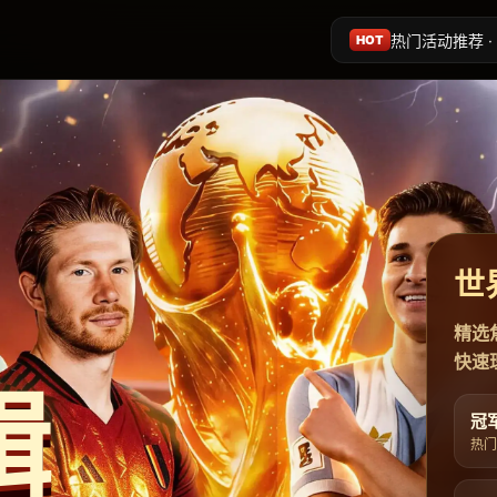
凯发汇聚体育竞猜、百家乐、电竞与凯发娱乐