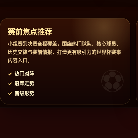
k8凯发全站APP
在凯发全站APP中，k8凯发提供体育、电子、凯发体
点击下载