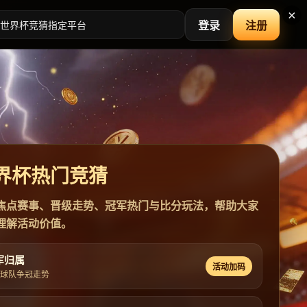
×
玩法，体验顺畅、服务贴心、存取款效率高，