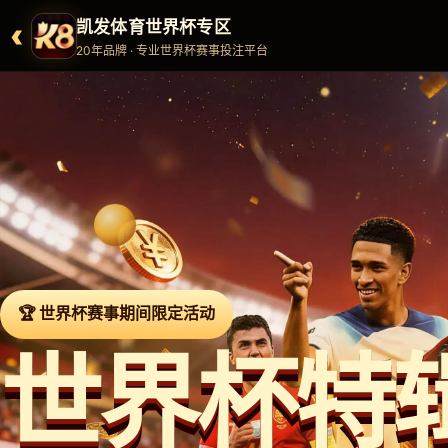
凯发线上登陆
k8凯发体育下载
k8凯发全站APP下载
k8凯发APP下载
凯发登录
凯发综合资讯
凯发体育新闻
凯发网娱乐
立即下载
k8凯发
依托凯发集团（K8SPORTS），k8